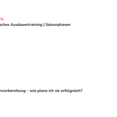
ng
isches Ausdauertraining | Saisonphasen
vorbereitung – wie plane ich sie erfolgreich?