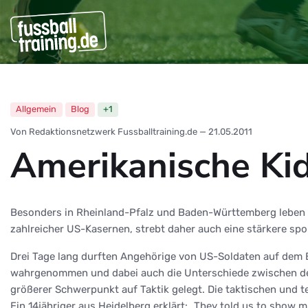
Allgemein
Blog
+1
Von Redaktionsnetzwerk Fussballtraining.de
—
21.05.2011
Amerikanische Ki
Besonders in Rheinland-Pfalz und Baden-Württemberg leben d
zahlreicher US-Kasernen, strebt daher auch eine stärkere spor
Drei Tage lang durften Angehörige von US-Soldaten auf dem 
wahrgenommen und dabei auch die Unterschiede zwischen deut
größerer Schwerpunkt auf Taktik gelegt. Die taktischen und t
Ein 14jähriger aus Heidelberg erklärt: „They told us to show