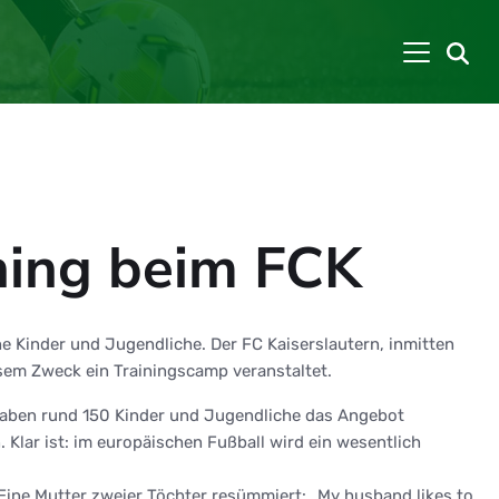
ning beim FCK
 Kinder und Jugendliche. Der FC Kaiserslautern, inmitten
iesem Zweck ein Trainingscamp veranstaltet.
 haben rund 150 Kinder und Jugendliche das Angebot
ar ist: im europäischen Fußball wird ein wesentlich
 Eine Mutter zweier Töchter resümmiert: „My husband likes to