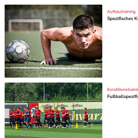
Aufbautraining
Spezifisches K
Konditionstraini
Fußballspezif