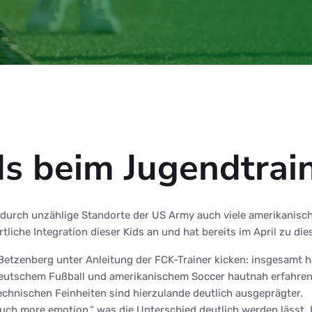
ds beim Jugendtrai
urch unzählige Standorte der US Army auch viele amerikanische
tliche Integration dieser Kids an und hat bereits im April zu d
Betzenberg unter Anleitung der FCK-Trainer kicken: insgesamt
schem Fußball und amerikanischem Soccer hautnah erfahren. Kl
echnischen Feinheiten sind hierzulande deutlich ausgeprägter.
 much more emotion,“ was die Unterschied deutlich werden lässt.