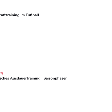
rafttraining im Fußball
ng
isches Ausdauertraining | Saisonphasen