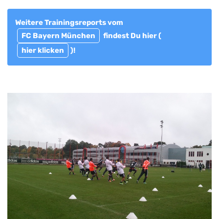
Weitere Trainingsreports vom
FC Bayern München
findest Du hier (
hier klicken
)!