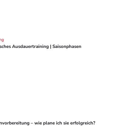
ng
isches Ausdauertraining | Saisonphasen
vorbereitung – wie plane ich sie erfolgreich?