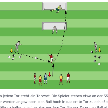
In jedem Tor steht ein Torwart. Die Spieler stehen etwa an der
ler werden angewiesen, den Ball hoch in das erste Tor zu schieße
lle zu halten, die über das vordere Tor fliegen. Da er den Ball oft