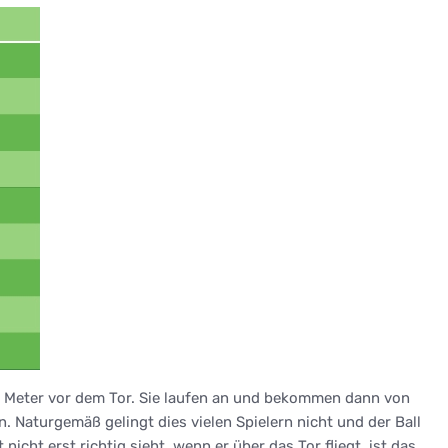
 35 Meter vor dem Tor. Sie laufen an und bekommen dann von
n. Naturgemäß gelingt dies vielen Spielern nicht und der Ball
 nicht erst richtig sieht, wenn er über das Tor fliegt, ist das