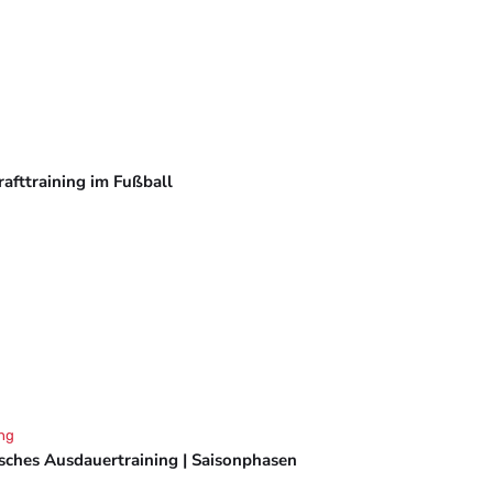
rafttraining im Fußball
ng
isches Ausdauertraining | Saisonphasen