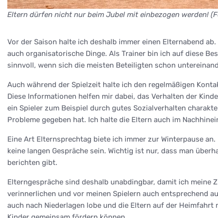
Eltern dürfen nicht nur beim Jubel mit einbezogen werden! (
Vor der Saison halte ich deshalb immer einen Elternabend ab. 
auch organisatorische Dinge. Als Trainer bin ich auf diese Be
sinnvoll, wenn sich die meisten Beteiligten schon untereina
Auch während der Spielzeit halte ich den regelmäßigen Kontakt
Diese Informationen helfen mir dabei, das Verhalten der Kinde
ein Spieler zum Beispiel durch gutes Sozialverhalten charakte
Probleme gegeben hat. Ich halte die Eltern auch im Nachhinei
Eine Art Elternsprechtag biete ich immer zur Winterpause an.
keine langen Gespräche sein. Wichtig ist nur, dass man überha
berichten gibt.
Elterngespräche sind deshalb unabdingbar, damit ich meine Zie
verinnerlichen und vor meinen Spielern auch entsprechend au
auch nach Niederlagen lobe und die Eltern auf der Heimfahrt m
Kinder gemeinsam fördern können.