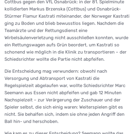
Cottbus gegen den VfL Osnabrück: in der 81. Spielminute
kollidierten Markus Brzenska (Cottbus) und Osnabrück-
Stürmer Flamur Kastrati miteinander, der Norweger Kastrati
ging zu Boden und blieb bewusstlos liegen. Nachdem die
Teamärzte und der Rettungsdienst eine
Wirbelsäulenverletzung nicht ausschließen konnten, wurde
ein Rettungswagen aufs Grün beordert, um Kastrati so
schonend wie möglich in die Klinik zu transportieren – der
Schiedsrichter wollte die Partie nicht abpfeifen.
Die Entscheidung mag verwundern: obwohl nach
Versorgung und Abtransport von Kastrati die
Regelspielzeit abgelaufen war, wollte Schiedsrichter Marc
Seemann aus Essen nicht abpfeifen und gab 12 Minuten
Nachspielzeit – zur Verärgerung der Zuschauer und der
Spieler selbst, die sich einig waren: Weiterspielen gibt es
nicht. Sie behalfen sich, indem sie ohne jeden Angriff den
Ball hin- und herschoben.
Wie kam es zu dieser Entscheidung? Seemann wollte das