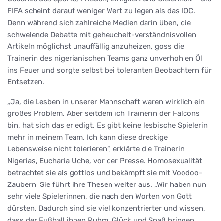
FIFA scheint darauf weniger Wert zu legen als das IOC.
Denn während sich zahlreiche Medien darin üben, die
schwelende Debatte mit geheuchelt-verständnisvollen
Artikeln möglichst unauffällig anzuheizen, goss die
Trainerin des nigerianischen Teams ganz unverhohlen Öl
ins Feuer und sorgte selbst bei toleranten Beobachtern für
Entsetzen.
„Ja, die Lesben in unserer Mannschaft waren wirklich ein
großes Problem. Aber seitdem ich Trainerin der Falcons
bin, hat sich das erledigt. Es gibt keine lesbische Spielerin
mehr in meinem Team. Ich kann diese dreckige
Lebensweise nicht tolerieren“, erklärte die Trainerin
Nigerias, Eucharia Uche, vor der Presse. Homosexualität
betrachtet sie als gottlos und bekämpft sie mit Voodoo-
Zaubern. Sie führt ihre Thesen weiter aus: „Wir haben nun
sehr viele Spielerinnen, die nach den Worten von Gott
dürsten. Dadurch sind sie viel konzentrierter und wissen,
dass der Fußball ihnen Ruhm, Glück und Spaß bringen