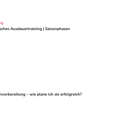
ng
isches Ausdauertraining | Saisonphasen
vorbereitung – wie plane ich sie erfolgreich?