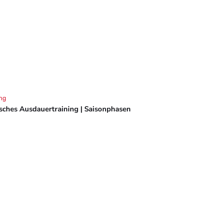
ng
isches Ausdauertraining | Saisonphasen