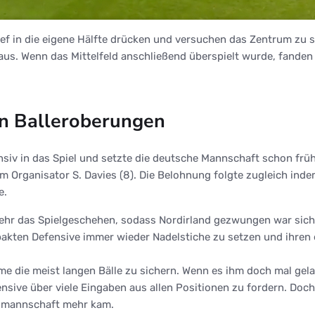
tief in die eigene Hälfte drücken und versuchen das Zentrum zu 
aus. Wenn das Mittelfeld anschließend überspielt wurde, fanden 
en Balleroberungen
nsiv in das Spiel und setzte die deutsche Mannschaft schon früh
m Organisator S. Davies (8). Die Belohnung folgte zugleich ind
e.
r das Spielgeschehen, sodass Nordirland gezwungen war sich im
akten Defensive immer wieder Nadelstiche zu setzen und ihren e
e die meist langen Bälle zu sichern. Wenn es ihm doch mal gel
sive über viele Eingaben aus allen Positionen zu fordern. Doch 
almannschaft mehr kam.