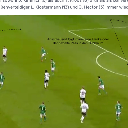
sowohl J. Kimmich (6) als auch T. Kroos (8) oftmals als Ballverte
ßenverteidiger L. Klostermann (13) und J. Hector (3) immer wied