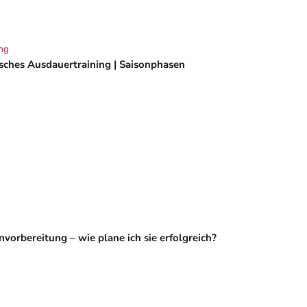
ng
isches Ausdauertraining | Saisonphasen
vorbereitung – wie plane ich sie erfolgreich?