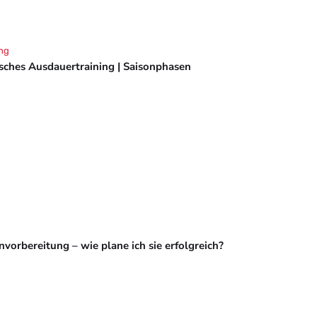
ng
isches Ausdauertraining | Saisonphasen
vorbereitung – wie plane ich sie erfolgreich?