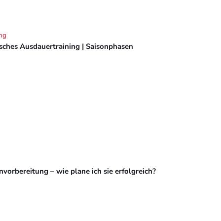
ng
isches Ausdauertraining | Saisonphasen
vorbereitung – wie plane ich sie erfolgreich?