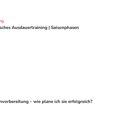
ng
isches Ausdauertraining | Saisonphasen
vorbereitung – wie plane ich sie erfolgreich?