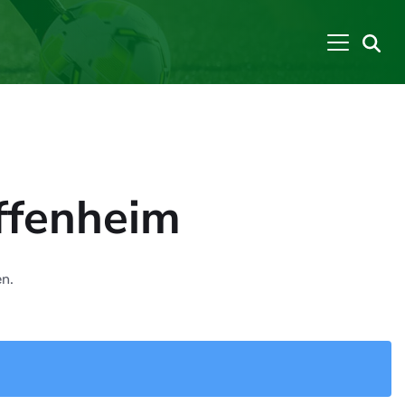
ffenheim
en.