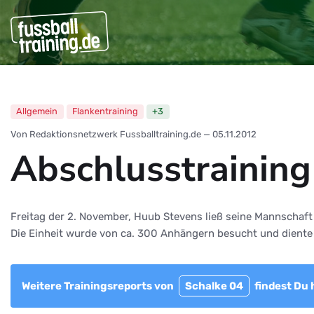
Allgemein
Flankentraining
+3
Von Redaktionsnetzwerk Fussballtraining.de
—
05.11.2012
Abschlusstrainin
Freitag der 2. November, Huub Stevens ließ seine Mannscha
Die Einheit wurde von ca. 300 Anhängern besucht und diente 
Weitere Trainingsreports von
Schalke 04
findest Du h