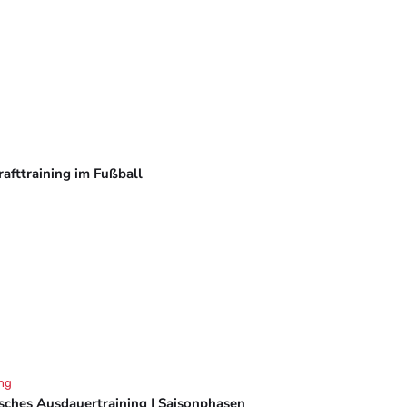
rafttraining im Fußball
ng
isches Ausdauertraining | Saisonphasen