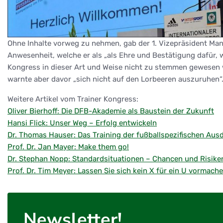
Ohne Inhalte vorweg zu nehmen, gab der 1. Vizepräsident Ma
Anwesenheit, welche er als „als Ehre und Bestätigung dafür, 
Kongress in dieser Art und Weise nicht zu stemmen gewesen w
warnte aber davor „sich nicht auf den Lorbeeren auszuruhen“
Weitere Artikel vom Trainer Kongress:
Oliver Bierhoff: Die DFB-Akademie als Baustein der Zukunft
Hansi Flick: Unser Weg – Erfolg entwickeln
Dr. Thomas Hauser: Das Training der fußballspezifischen Aus
Prof. Dr. Jan Mayer: Make them go!
Dr. Stephan Nopp: Standardsituationen – Chancen und Risike
Prof. Dr. Tim Meyer: Lassen Sie sich kein X für ein U vormach
Newsletter!