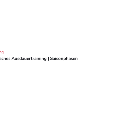
ng
isches Ausdauertraining | Saisonphasen