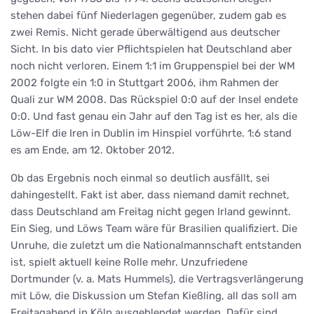
stehen dabei fünf Niederlagen gegenüber, zudem gab es
zwei Remis. Nicht gerade überwältigend aus deutscher
Sicht. In bis dato vier Pflichtspielen hat Deutschland aber
noch nicht verloren. Einem 1:1 im Gruppenspiel bei der WM
2002 folgte ein 1:0 in Stuttgart 2006, ihm Rahmen der
Quali zur WM 2008. Das Rückspiel 0:0 auf der Insel endete
0:0. Und fast genau ein Jahr auf den Tag ist es her, als die
Löw-Elf die Iren in Dublin im Hinspiel vorführte. 1:6 stand
es am Ende, am 12. Oktober 2012.
Ob das Ergebnis noch einmal so deutlich ausfällt, sei
dahingestellt. Fakt ist aber, dass niemand damit rechnet,
dass Deutschland am Freitag nicht gegen Irland gewinnt.
Ein Sieg, und Löws Team wäre für Brasilien qualifiziert. Die
Unruhe, die zuletzt um die Nationalmannschaft entstanden
ist, spielt aktuell keine Rolle mehr. Unzufriedene
Dortmunder (v. a. Mats Hummels), die Vertragsverlängerung
mit Löw, die Diskussion um Stefan Kießling, all das soll am
Freitagabend in Köln ausgeblendet werden. Dafür sind