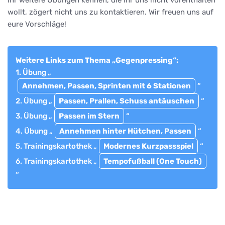
wollt, zögert nicht uns zu kontaktieren. Wir freuen uns auf
eure Vorschläge!
Weitere Links zum Thema „Gegenpressing“:
1. Übung „
Annehmen, Passen, Sprinten mit 6 Stationen
“
2. Übung „
Passen, Prallen, Schuss antäuschen
“
3. Übung „
Passen im Stern
“
4. Übung „
Annehmen hinter Hütchen, Passen
“
5. Trainingskartothek „
Modernes Kurzpassspiel
“
6. Trainingskartothek „
Tempofußball (One Touch)
“