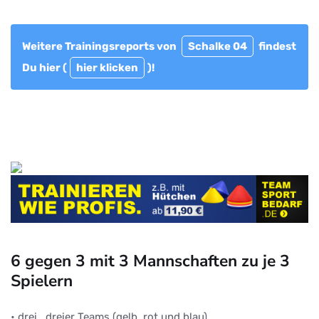
Weitere Trainingsreports von
Schalke 04
findest
Du hier (
hier klicken
)!
6 gegen 3 mit 3 Mannschaften zu je 3
Spielern
• drei , dreier Teams (gelb, rot und blau)