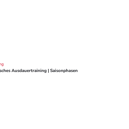
ng
isches Ausdauertraining | Saisonphasen