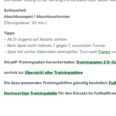
Ziel dieser Übung ist es, die Angriffe verstärkt über außen l
Schlussteil:
Abschlussspiel / Abschlussturnier
(Übungsdauer: 20 min.)
Tipps:
– Ab D-Jugend auf Abseits achten.
– Beim Spiel nicht mehrals 7 gegen 7, ansonsten Turnier.
– Spiel mit vorher Gelerntem verknüpfen: Tore nach
Flanke
vo
Als pdf-Trainingsplan herunterladen:
Trainingsplan 2 D-J
zurück zu:
Übersicht aller Trainingspläne
Die dazu passenden Trainingshilfen günstig bestellen:
Fuß
Hochwertige Trainingsbälle
für den Einsatz im Fußballtrai