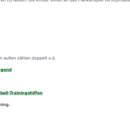
aufen zu lassen. Die Kinder sollen an das Flankenspiel nd Kopfbäl
n außen zählen doppelt o.ä.
ugend
ball-Trainingshilfen
ning.