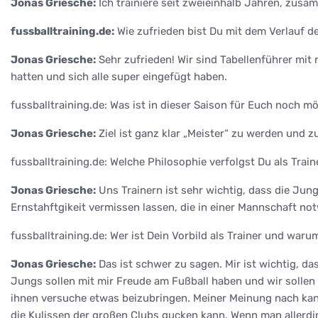
Jonas Griesche:
Ich trainiere seit zweieinhalb Jahren, zus
fussballtraining.de:
Wie zufrieden bist Du mit dem Verlauf de
Jonas Griesche:
Sehr zufrieden! Wir sind Tabellenführer mit 
hatten und sich alle super eingefügt haben.
fussballtraining.de: Was ist in dieser Saison für Euch noch m
Jonas Griesche:
Ziel ist ganz klar „Meister“ zu werden und zu
fussballtraining.de: Welche Philosophie verfolgst Du als Trai
Jonas Griesche:
Uns Trainern ist sehr wichtig, dass die Jun
Ernstahftgikeit vermissen lassen, die in einer Mannschaft no
fussballtraining.de: Wer ist Dein Vorbild als Trainer und waru
Jonas Griesche:
Das ist schwer zu sagen. Mir ist wichtig, da
Jungs sollen mit mir Freude am Fußball haben und wir sollen
ihnen versuche etwas beizubringen. Meiner Meinung nach kann 
die Kulissen der großen Clubs gucken kann. Wenn man allerdin