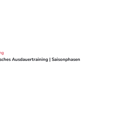
ng
isches Ausdauertraining | Saisonphasen