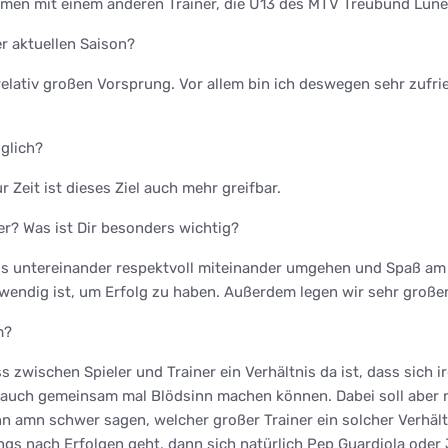
ammen mit einem anderen Trainer, die U13 des MTV Treubund Lün
r aktuellen Saison?
relativ großen Vorsprung. Vor allem bin ich deswegen sehr zufri
öglich?
r Zeit ist dieses Ziel auch mehr greifbar.
ner? Was ist Dir besonders wichtig?
gs untereinander respektvoll miteinander umgehen und Spaß am F
twendig ist, um Erfolg zu haben. Außerdem legen wir sehr großen
m?
ss zwischen Spieler und Trainer ein Verhältnis da ist, dass sic
 auch gemeinsam mal Blödsinn machen können. Dabei soll aber n
amn schwer sagen, welcher großer Trainer ein solcher Verhältni
gs nach Erfolgen geht, dann sich natürlich Pep Guardiola oder 