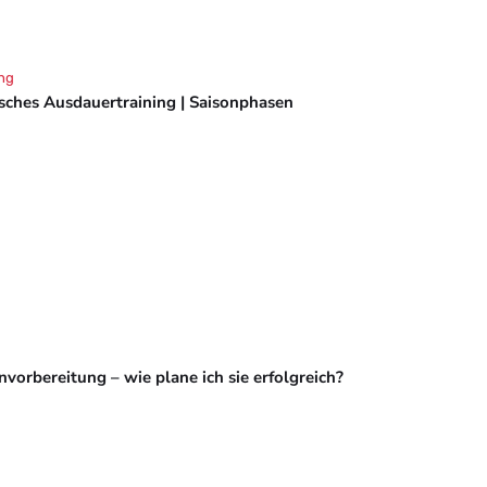
ng
isches Ausdauertraining | Saisonphasen
vorbereitung – wie plane ich sie erfolgreich?