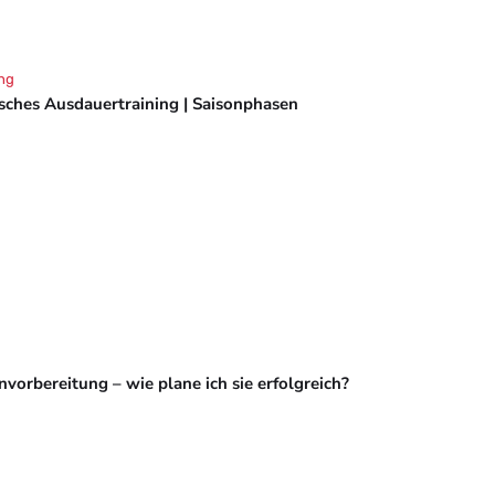
ng
isches Ausdauertraining | Saisonphasen
vorbereitung – wie plane ich sie erfolgreich?