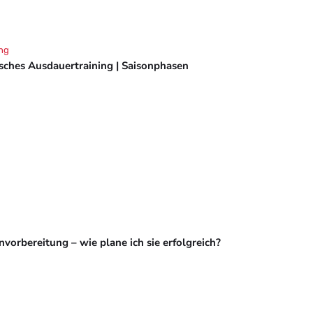
ng
isches Ausdauertraining | Saisonphasen
vorbereitung – wie plane ich sie erfolgreich?