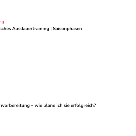
ng
isches Ausdauertraining | Saisonphasen
vorbereitung – wie plane ich sie erfolgreich?