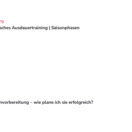
ng
isches Ausdauertraining | Saisonphasen
vorbereitung – wie plane ich sie erfolgreich?