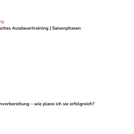
ng
isches Ausdauertraining | Saisonphasen
vorbereitung – wie plane ich sie erfolgreich?