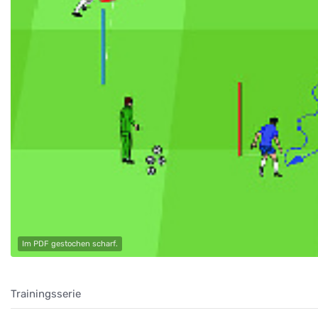
Im PDF gestochen scharf.
Trainingsserie