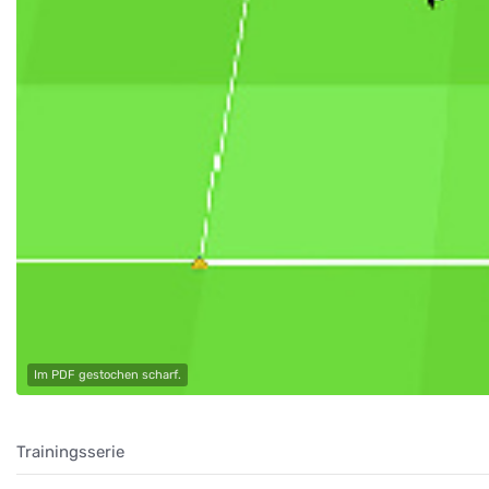
Im PDF gestochen scharf.
Trainingsserie