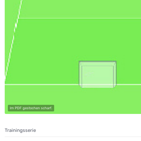
Im PDF gestochen scharf.
Trainingsserie