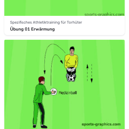
Spezifisches Athletiktraining für Torhüter
Übung 01 Erwärmung