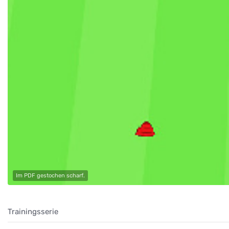
Im PDF gestochen scharf.
Trainingsserie