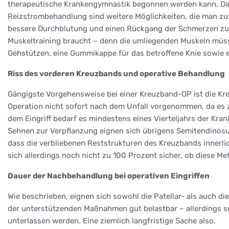
therapeutische Krankengymnastik begonnen werden kann. Damit 
Reizstrombehandlung sind weitere Möglichkeiten, die man zus
bessere Durchblutung und einen Rückgang der Schmerzen zur 
Muskeltraining braucht – denn die umliegenden Muskeln müs
Gehstützen, eine Gummikappe für das betroffene Knie sowie e
Riss des vorderen Kreuzbands und operative Behandlung
Gängigste Vorgehensweise bei einer Kreuzband-OP ist die Kre
Operation nicht sofort nach dem Unfall vorgenommen, da es zu
dem Eingriff bedarf es mindestens eines Vierteljahrs der K
Sehnen zur Verpflanzung eignen sich übrigens Semitendinosus
dass die verbliebenen Reststrukturen des Kreuzbands innerli
sich allerdings noch nicht zu 100 Prozent sicher, ob diese Me
Dauer der Nachbehandlung bei operativen Eingriffen
Wie beschrieben, eignen sich sowohl die Patellar- als auch d
der unterstützenden Maßnahmen gut belastbar – allerdings so
unterlassen werden. Eine ziemlich langfristige Sache also.