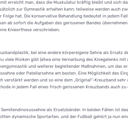
erreicht man, dass die Muskulatur kräftig bleibt und sich das K
ätzlich zur Gymnastik erhalten kann; teilweise werden auch zwe
Folge hat. Die konservative Behandlung bedeutet in jedem Fall
sen ab sofort die Aufgaben des gerissenen Bandes übernehmen
ine Knieorthese verschrieben.
uzbandplastik, bei eine andere körpereigene Sehne als Ersatz d
 viele Risiken gibt (etwa eine Vernarbung des Kniegelenks mit d
rankengymnastik und weiterer begleitender Maßnahmen, um das e
sehne oder Patellarsehne am besten. Eine Möglichkeit des Eingr
ch verstärkt werden und so eine dem „Original“-Kreuzband sehr ä
thode in jedem Fall eines frisch gerissenen Kreuzbands auch zu 
ie Semitendinosussehne als Ersatzbänder. In beiden Fällen ist d
llten dynamische Sportarten, und der Fußball gehört ja nun ei