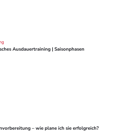
ng
isches Ausdauertraining | Saisonphasen
vorbereitung – wie plane ich sie erfolgreich?