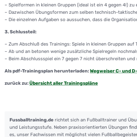
– Spielformen in kleinen Gruppen (ideal ist ein 4 gegen 4!) 
– Dazwischen Übungsformen zum selben technisch-taktisch
– Die einzelnen Aufgaben so aussuchen, dass die Organisation
3. Schlussteil:
– Zum Abschluß des Trainings: Spiele in kleinen Gruppen auf 
– Ab und an betonen wenige zusätzliche Spielregeln nochmals 
– Beim Abschlussspiel ein 7 gegen 7 nicht überschreiten und r
Als pdf-Trainingsplan herunterladen:
Wegweiser C- und D
zurück zu:
Übersicht aller Trainingspläne
Fussballtraining.de
richtet sich an Fußballtrainer und Übu
und Leistungsstufe. Neben praxisorientierten Übungen finden
es, unser Fachwissen mit möglichst vielen Fußballbegeister