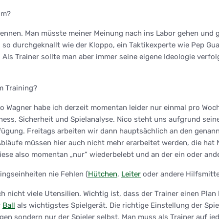
rum?
nennen. Man müsste meiner Meinung nach ins Labor gehen und g
so durchgeknallt wie der Kloppo, ein Taktikexperte wie Pep Gua
 Als Trainer sollte man aber immer seine eigene Ideologie verfo
m Training?
o Wagner habe ich derzeit momentan leider nur einmal pro Woch
ess, Sicherheit und Spielanalyse. Nico steht uns aufgrund sein
fügung. Freitags arbeiten wir dann hauptsächlich an den genann
bläufe müssen hier auch nicht mehr erarbeitet werden, die hat 
se also momentan „nur“ wiederbelebt und an der ein oder ander
ingseinheiten nie Fehlen (
Hütchen
,
Leiter
oder andere Hilfsmitte
 nicht viele Utensilien. Wichtig ist, dass der Trainer einen Plan 
r
Ball
als wichtigstes Spielgerät. Die richtige Einstellung der Spi
ingen sondern nur der Spieler selbst. Man muss als Trainer auf j