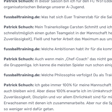
Patrick Schuch:
In dieser Saison bin ich für den FC 1931 Ed
organisatorischen Belange unserer A-Jugend.
fussballtraining.de:
Was hat sich Euer Trainerstab für die 
Patrick Schuch:
Mein Trainerkollege Carsten Schmitt und ich
schnellstmöglich einen guten Teamgeist in der Mannschaft her
Zuverlässigkeit), Fleiß und harter Arbeit das Maximum aus u
fussballtraining.de:
Welche Ambitionen habt ihr für die ko
Patrick Schuch:
Auch wenn mein „Chef-Coach“ das nicht gerne
die Gruppenliga. Ich kenne die meisten Spieler nun schon ein
fussballtraining.de:
Welche Philosophie verfolgst Du als Trai
Patrick Schuch:
Ich gebe immer 100% für meine Mannschaft u
auch bleiben wird. Aber diese 100% erwarte ich im Umkehrsch
Zuverlässigkeit, Disziplin und vor allem Ehrlichkeit sind fü
Erwachsenen mit denen ich zusammenarbeite. Aber nur die Spie
so weniger wird dafür getan.