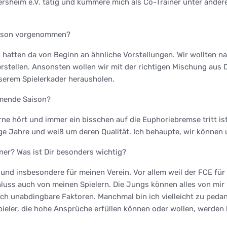
dersheim e.V. tätig und kümmere mich als Co-Trainer unter and
Saison vorgenommen?
 hatten da von Beginn an ähnliche Vorstellungen. Wir wollten 
stellen. Ansonsten wollen wir mit der richtigen Mischung aus D
nserem Spielerkader herausholen.
mmende Saison?
 hört und immer ein bisschen auf die Euphoriebremse tritt ist
ige Jahre und weiß um deren Qualität. Ich behaupte, wir können 
ner? Was ist Dir besonders wichtig?
nd insbesondere für meinen Verein. Vor allem weil der FCE für
luss auch von meinen Spielern. Die Jungs können alles von mir 
r mich unabdingbare Faktoren. Manchmal bin ich vielleicht zu pe
ler, die hohe Ansprüche erfüllen können oder wollen, werden lan