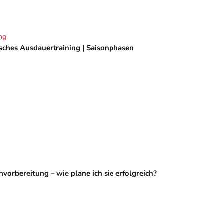
ng
isches Ausdauertraining | Saisonphasen
vorbereitung – wie plane ich sie erfolgreich?