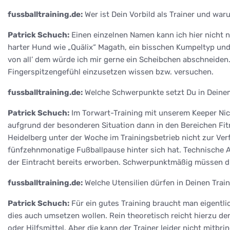
fussballtraining.de:
Wer ist Dein Vorbild als Trainer und wa
Patrick Schuch:
Einen einzelnen Namen kann ich hier nicht 
harter Hund wie „Quälix“ Magath, ein bisschen Kumpeltyp und 
von all’ dem würde ich mir gerne ein Scheibchen abschneiden.
Fingerspitzengefühl einzusetzen wissen bzw. versuchen.
fussballtraining.de:
Welche Schwerpunkte setzt Du in Deine
Patrick Schuch:
Im Torwart-Training mit unserem Keeper Nic
aufgrund der besonderen Situation dann in den Bereichen Fitn
Heidelberg unter der Woche im Trainingsbetrieb nicht zur Ver
fünfzehnmonatige Fußballpause hinter sich hat. Technische A
der Eintracht bereits erworben. Schwerpunktmäßig müssen die
fussballtraining.de:
Welche Utensilien dürfen in Deinen Train
Patrick Schuch:
Für ein gutes Training braucht man eigentlich
dies auch umsetzen wollen. Rein theoretisch reicht hierzu de
oder Hilfsmittel. Aber die kann der Trainer leider nicht mitbr