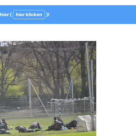
hier (
hier klicken
)!