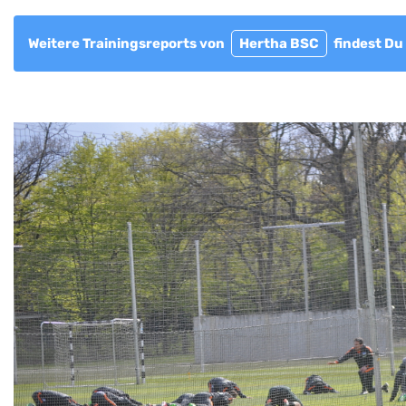
Weitere Trainingsreports von
Hertha BSC
findest Du 