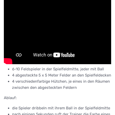
6-10 Feldspieler in der Spielfeldmitte, jeder mit Ball
4 abgesteckte 5 x 5 Meter Felder an den Spielfeldecken
4 verschiedenfarbige Hütchen, je eines in den Räumen
zwischen den abgesteckten Feldern
Ablauf:
die Spieler dribbeln mit ihrem Ball in der Spielfeldmitte
nach einigen Sekunden ruft der Trainer die Farbe eines