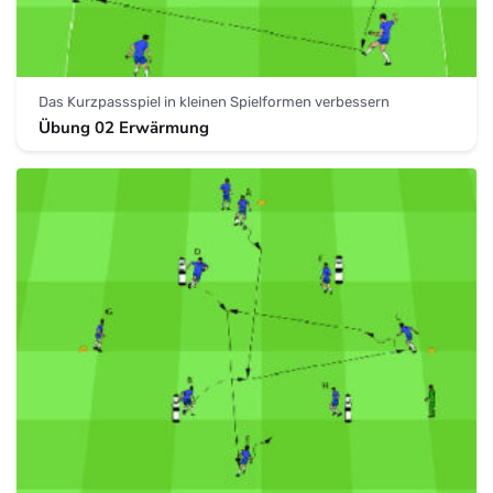
Das Kurzpassspiel in kleinen Spielformen verbessern
Übung 02 Erwärmung