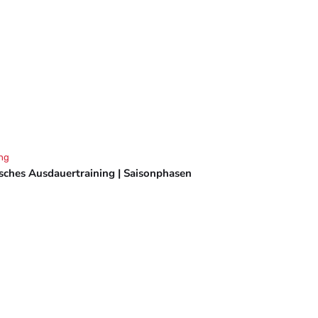
ng
isches Ausdauertraining | Saisonphasen