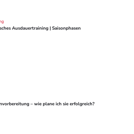
ng
isches Ausdauertraining | Saisonphasen
vorbereitung – wie plane ich sie erfolgreich?