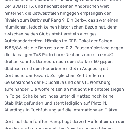
Der BVB ist 15. und hechelt seinen Ansprüchen weit
hinterher, die Ostwestfalen hingegen empfangen den
Rivalen zum Derby auf Rang 9. Ein Derby, das zwar einen
räumlichen, jedoch keinen historischen Bezug hat, denn
zwischen beiden Clubs steht erst ein einziges
Aufeinandertreffen. Nämlich im DFB-Pokal der Saison
1985/86, als die Borussia den 0:2-Pausenrückstand gegen
die damaligen TuS Paderborn-Neuhaus noch in ein 4:2
drehen konnte. Dennoch, nach dem starken 1:0 gegen
Gladbach und dem Paderborner 0:3 in Augsburg ist
Dortmund der Favorit. Zur gleichen Zeit treffen in
Gelsenkirchen der FC Schalke und der VfL Wolfsburg
aufeinander. Die Wölfe reisen an mit acht Pflichtspielsiegen
in Folge, Schalke hat indes unter di Matteo noch keine
Stabilität gefunden und steht lediglich auf Platz 11.
Allerdings in Tuchfühlung auf die internationalen Plätze.
Dort, auf dem fünften Rang, liegt derzeit Hoffenheim, in der
Bundesliga bis zum vorletzten Spieltag ungeschlagen,