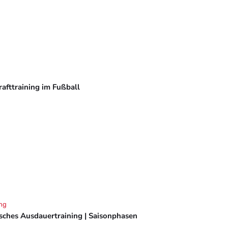
rafttraining im Fußball
ng
isches Ausdauertraining | Saisonphasen