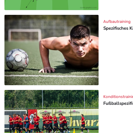
Aufbautraining
Spezifisches K
Konditionstraini
Fußballspezif