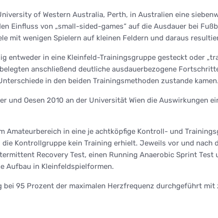
iversity of Western Australia, Perth, in Australien eine siebe
den Einfluss von „small-sided-games“ auf die Ausdauer bei Fußb
ele mit wenigen Spielern auf kleinen Feldern und daraus resulti
g entweder in eine Kleinfeld-Trainingsgruppe gesteckt oder „tra
belegten anschließend deutliche ausdauerbezogene Fortschritte 
 Unterschiede in den beiden Trainingsmethoden zustande kamen
 und Oesen 2010 an der Universität Wien die Auswirkungen eine
 Amateurbereich in eine je achtköpfige Kontroll- und Trainingsg
ie Kontrollgruppe kein Training erhielt. Jeweils vor und nach
ntermittent Recovery Test, einen Running Anaerobic Sprint Test 
e Aufbau in Kleinfeldspielformen.
ung bei 95 Prozent der maximalen Herzfrequenz durchgeführt mit