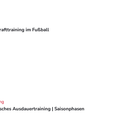
rafttraining im Fußball
ng
isches Ausdauertraining | Saisonphasen