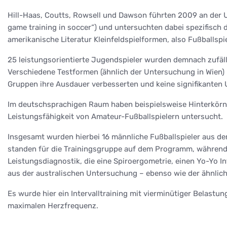
Hill-Haas, Coutts, Rowsell und Dawson führten 2009 an der Un
game training in soccer“) und untersuchten dabei spezifisch 
amerikanische Literatur Kleinfeldspielformen, also Fußballspi
25 leistungsorientierte Jugendspieler wurden demnach zufälli
Verschiedene Testformen (ähnlich der Untersuchung in Wien) 
Gruppen ihre Ausdauer verbesserten und keine signifikanten
Im deutschsprachigen Raum haben beispielsweise Hinterkörner
Leistungsfähigkeit von Amateur-Fußballspielern untersucht.
Insgesamt wurden hierbei 16 männliche Fußballspieler aus dem
standen für die Trainingsgruppe auf dem Programm, während d
Leistungsdiagnostik, die eine Spiroergometrie, einen Yo-Yo I
aus der australischen Untersuchung – ebenso wie der ähnlich
Es wurde hier ein Intervalltraining mit vierminütiger Belast
maximalen Herzfrequenz.