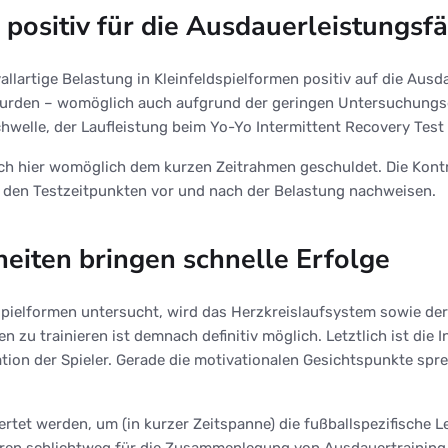
positiv für die Ausdauerleistungsfä
llartige Belastung in Kleinfeldspielformen positiv auf die Ausd
wurden – womöglich auch aufgrund der geringen Untersuchungsd
hwelle, der Laufleistung beim Yo-Yo Intermittent Recovery Test
 auch hier womöglich dem kurzen Zeitrahmen geschuldet. Die Kont
n den Testzeitpunkten vor und nach der Belastung nachweisen.
heiten bringen schnelle Erfolge
dspielformen untersucht, wird das Herzkreislaufsystem sowie de
en zu trainieren ist demnach definitiv möglich. Letztlich ist die
vation der Spieler. Gerade die motivationalen Gesichtspunkte sp
wertet werden, um (in kurzer Zeitspanne) die fußballspezifisch
ren schlichtweg für die Zusammenlegung von Ausdauertraining 