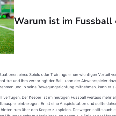
Warum ist im Fussball 
 Situationen eines Spiels oder Trainings einen wichtigen Vortei
icht tut und ihm verspringt der Ball, kann der Abwehrspieler da
annehmen und in seine Bewegungsrichtung mitnehmen, kann er si
ühl verfügen. Der Keeper ist im heutigen Fussball weitaus mehr al
bauspiel einbezogen. Er ist eine Anspielstation und sollte dahe
, hinten rum über den Keeper zu spielen. Deswegen sollte auch e
en Übungen sehr gut trainieren, an denen alle Spieler der Manns