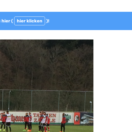
 hier (
hier klicken
)!