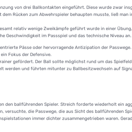
nzung von drei Ballkontakten eingeführt. Diese wurde zwar insg
 mit dem Rücken zum Abwehrspieler behaupten musste, ließ man 
esamt relativ wenige Zweikämpfe geführt wurde in einer Übung, 
ohe Geschwindigkeit im Passspiel und das technische Niveau an.
entrierte Pässe oder hervorragende Antizipation der Passwege.
 ein Fokus der Defensive.
ainer gefördert. Der Ball sollte möglichst rund um das Spielfel
ielt werden und führten mitunter zu Ballbesitzwechseln auf Signa
den ballführenden Spieler. Streich forderte wiederholt ein aggre
n, versuchte, die Passwege, die aus Sicht des ballführenden Spi
e Anspielstationen immer dichter zusammengetrieben waren. Gerad