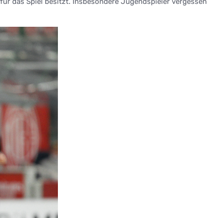
e für das Spiel besitzt. Insbesondere Jugendspieler vergessen