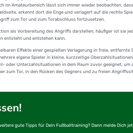
ch im Amateurbereich lässt sich immer wieder beobachten, das
feldseite, erkennt dort die Enge und verlagert auf die rechte Spi
ngriff zum Tor und zum Torabschluss fortzusetzen.
aktion als Vorbereitung des Angriffs darstellen; häufiger ist si
inn entsteht und entstehen kann.
baren Effekte einer gespielten Verlagerung in freie, entfernte S
 mehrere eigene Spieler in kleine, kurzzeitige Überzahlsituatione
hzahl- oder Unterzahlsituationen in dem Raum zuvor geeignet, u
r zum Tor, in den Rücken des Gegners und zu freien Angriffssitu
ssen!
eitere gute Tipps für Dein Fußballtraining? Dann melde Dich jet